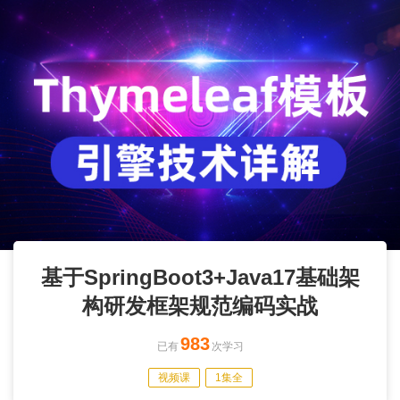
基于SpringBoot3+Java17基础架
构研发框架规范编码实战
983
已有
次学习
视频课
1集全